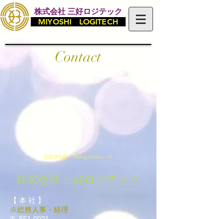
株式会社 三好ロジテック
MIYOSHI LOGITECH
Contact
古舘伊知郎「Talking brains」#6
株式会社 三好ロジテック
【 本 社 】
※総務
人事・経理
〒
551-0021