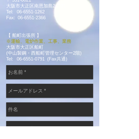
大阪市大正区南恩加島2-7-31
Tel:
06-6551-1262
Fax:
06-6551-2366
【 船町出張所 】
※運輸
、電炉作業、
工事、
業務
大阪市大正区船町
(中山製鋼・西船町管理センター2階)
Tel:
06-6551-0791
(Fax共通)