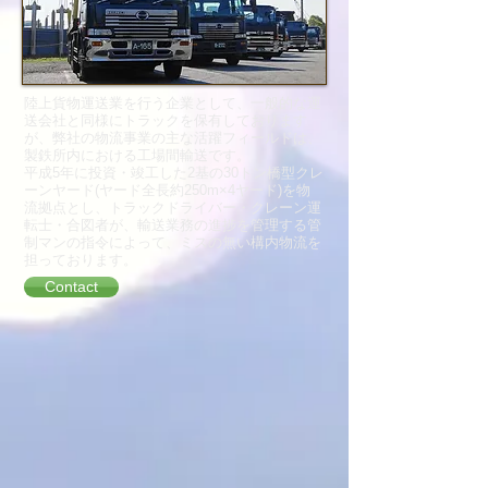
陸上貨物運送業を行う企業として、一般的な運
送会社と同様にトラックを保有しております
が、弊社の物流事業の主な活躍フィールドは、
製鉄所内における工場間輸送です。
平成5年に投資・竣工した2基の30トン橋型クレ
ーンヤード(ヤード全長約250m×4ヤード)を物
流拠点とし、トラックドライバー・クレーン運
転士・合図者が、輸送業務の進捗を管理する管
制マンの指令によって、ミスの無い構内物流を
担っております。
Contact