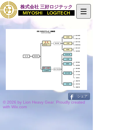
株式会社 三好ロジテック
MIYOSHI LOGITECH
シェア
© 2026 by Lion Heavy Gear. Proudly created
with
Wix.com